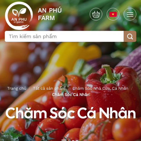
Bỏ
AN PHÚ
qua
FARM
nội
dung
Tìm
kiếm:
Trang chủ
/
Tất cả sản phẩm
/
Chăm Sóc Nhà Cửa, Cá Nhân
/
Chăm Sóc Cá Nhân
Chăm Sóc Cá Nhân