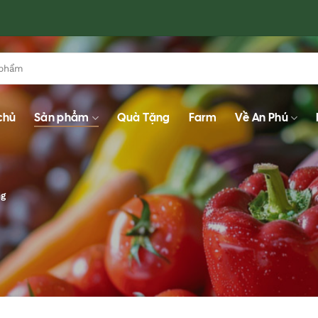
chủ
Sản phẩm
Quà Tặng
Farm
Về An Phú
g