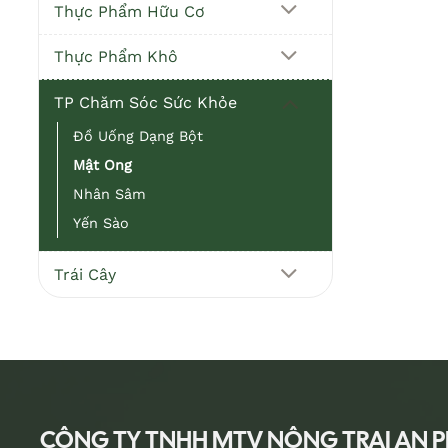
Thực Phẩm Hữu Cơ
Thực Phẩm Khô
TP Chăm Sóc Sức Khỏe
Đồ Uống Dạng Bột
Mật Ong
Nhân Sâm
Yến Sào
Trái Cây
CÔNG TY TNHH MTV NÔNG TRẠI AN 