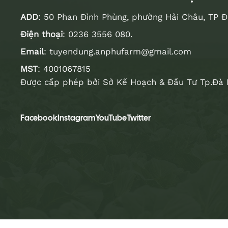
ADD
: 50 Phan Đình Phùng, phường Hải Châu, TP 
Điện thoại
:
0236 3556 080
.
Email
:
tuyendung.anphufarm@gmail.com
MST
: 4001067815
Được cấp phép bởi Sở Kế Hoạch & Đầu Tư Tp.Đà 
Facebook
Instagram
YouTube
Twitter