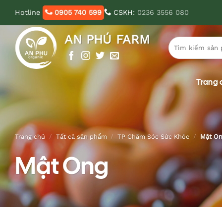
Bỏ
Hotline
0905 740 599
CSKH:
0236 3556 080
qua
nội
AN PHÚ FARM
Tìm
dung
kiếm:
Trang 
Trang chủ
/
Tất cả sản phẩm
/
TP Chăm Sóc Sức Khỏe
/
Mật On
Mật Ong