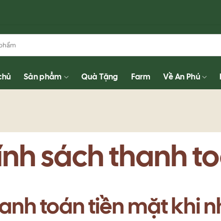
chủ
Sản phẩm
Quà Tặng
Farm
Về An Phú
ính sách thanh t
hanh toán tiền mặt khi 