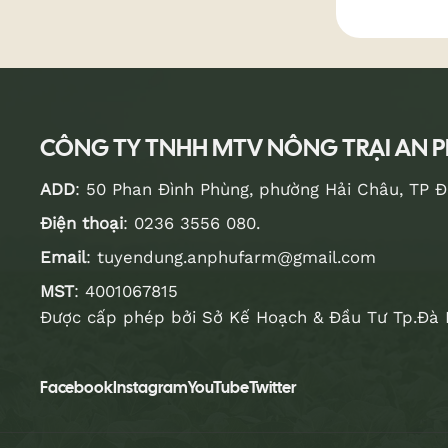
CÔNG TY TNHH MTV NÔNG TRẠI AN 
ADD
: 50 Phan Đình Phùng, phường Hải Châu, TP 
Điện thoại
:
0236 3556 080
.
Email
:
tuyendung.anphufarm@gmail.com
MST
: 4001067815
Được cấp phép bởi Sở Kế Hoạch & Đầu Tư Tp.Đà 
Facebook
Instagram
YouTube
Twitter