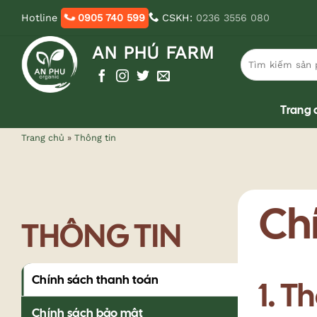
Bỏ
Hotline
0905 740 599
CSKH:
0236 3556 080
qua
nội
AN PHÚ FARM
Tìm
dung
kiếm:
Trang 
Trang chủ
»
Thông tin
Ch
THÔNG TIN
Chính sách thanh toán
1. T
Chính sách bảo mật