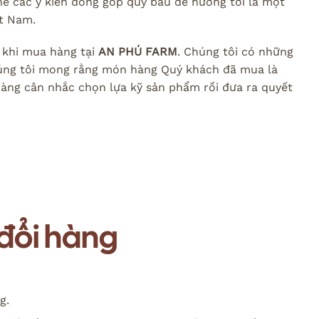
he các ý kiến đóng góp quý báu để hướng tới là một
ệt Nam.
 khi mua hàng tại
AN PHÚ FARM
. Chúng tôi có những
húng tôi mong rằng món hàng Quý khách đã mua là
àng cân nhắc chọn lựa kỹ sản phẩm rồi đưa ra quyết
 đổi hàng
g.