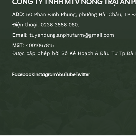
CÔNG TY TNHH MTV NÔNG TRẠI AN 
ADD
: 50 Phan Đình Phùng, phường Hải Châu, TP 
Điện thoại
:
0236 3556 080
.
Email
:
tuyendung.anphufarm@gmail.com
MST
: 4001067815
Được cấp phép bởi Sở Kế Hoạch & Đầu Tư Tp.Đà 
Facebook
Instagram
YouTube
Twitter