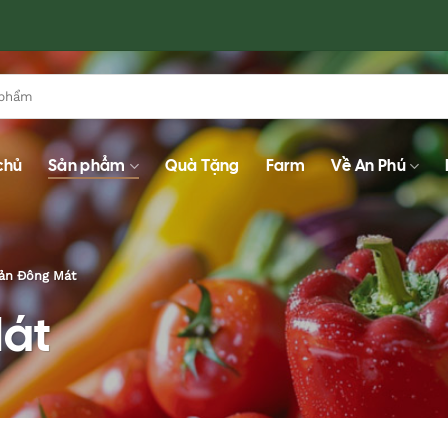
chủ
Sản phẩm
Quà Tặng
Farm
Về An Phú
Sản Đông Mát
Mát