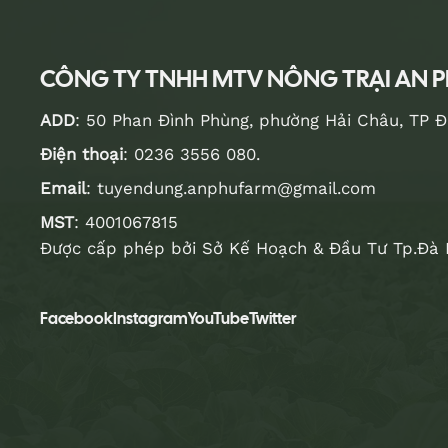
CÔNG TY TNHH MTV NÔNG TRẠI AN 
ADD
: 50 Phan Đình Phùng, phường Hải Châu, TP 
Điện thoại
:
0236 3556 080
.
Email
:
tuyendung.anphufarm@gmail.com
MST
: 4001067815
Được cấp phép bởi Sở Kế Hoạch & Đầu Tư Tp.Đà 
Facebook
Instagram
YouTube
Twitter