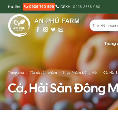
Bỏ
Hotline
0905 740 599
CSKH:
0236 3556 080
qua
nội
AN PHÚ FARM
Tìm
dung
kiếm:
Trang 
Trang chủ
/
Tất cả sản phẩm
/
Thực Phẩm Đông Mát
/
Cá, Hải 
Cá, Hải Sản Đông 