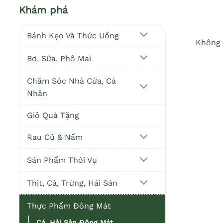
Khám phá
Bánh Kẹo Và Thức Uống
Không 
Bơ, Sữa, Phô Mai
Chăm Sóc Nhà Cửa, Cá
Nhân
Giỏ Quà Tặng
Rau Củ & Nấm
Sản Phẩm Thời Vụ
Thịt, Cá, Trứng, Hải Sản
Thực Phẩm Đông Mát
Cá, Hải Sản Đông Mát