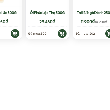
l Úc 500G
Ổi Phúc Lộc Thọ 500G
Trái Bí Ngòi Xanh 25
₫
₫
₫
950
29.450
11.900
₫
14.900
Đã mua:
500
Đã mua:
1202