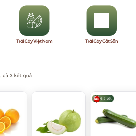
Trái Cây Việt Nam
Trái Cây Cắt Sẵn
t cả 3 kết quả
Giá tốt
Add to
Add to
Add 
wishlist
wishlist
wishl