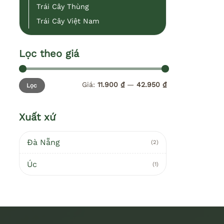
Trái Cây Thùng
Trái Cây Việt Nam
Lọc theo giá
Giá
Giá
Giá:
11.900 ₫
—
42.950 ₫
Lọc
tối
tối
thiểu
đa
Xuất xứ
Đà Nẵng
(2)
Úc
(1)