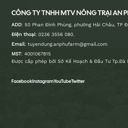
CÔNG TY TNHH MTV NÔNG TRẠI AN 
ADD
: 50 Phan Đình Phùng, phường Hải Châu, TP 
Điện thoại
:
0236 3556 080
.
Email
:
tuyendung.anphufarm@gmail.com
MST
: 4001067815
Được cấp phép bởi Sở Kế Hoạch & Đầu Tư Tp.Đà 
Facebook
Instagram
YouTube
Twitter