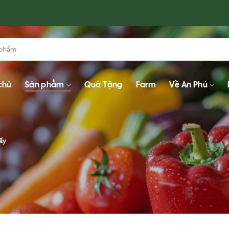
chủ
Sản phẩm
Quà Tặng
Farm
Về An Phú
ấy