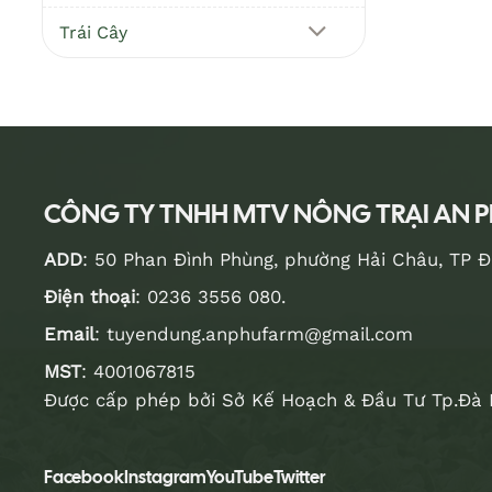
Trái Cây
CÔNG TY TNHH MTV NÔNG TRẠI AN 
ADD
: 50 Phan Đình Phùng, phường Hải Châu, TP 
Điện thoại
:
0236 3556 080
.
Email
:
tuyendung.anphufarm@gmail.com
MST
: 4001067815
Được cấp phép bởi Sở Kế Hoạch & Đầu Tư Tp.Đà 
Facebook
Instagram
YouTube
Twitter