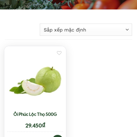
Add to
wishlist
Ổi Phúc Lộc Thọ 500G
₫
29.450