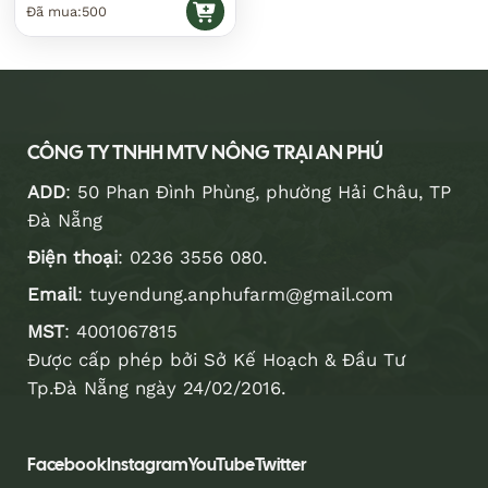
Đã mua:
500
CÔNG TY TNHH MTV NÔNG TRẠI AN PHÚ
ADD
: 50 Phan Đình Phùng, phường Hải Châu, TP
Đà Nẵng
Điện thoại
:
0236 3556 080
.
Email
:
tuyendung.anphufarm@gmail.com
MST
: 4001067815
Được cấp phép bởi Sở Kế Hoạch & Đầu Tư
Tp.Đà Nẵng ngày 24/02/2016.
Facebook
Instagram
YouTube
Twitter