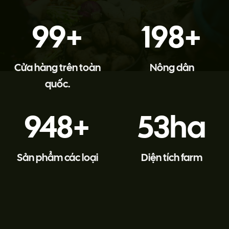
99
+
199
+
Cửa hàng trên toàn
Nông dân
quốc.
986
+
54
ha
Sản phẩm các loại
Diện tích farm