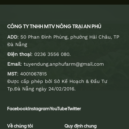
CÔNG TY TNHH MTV NÔNG TRẠI AN PHÚ
ADD
: 50 Phan Đình Phùng, phường Hải Châu, TP
Đà Nẵng
Điện thoại
:
0236 3556 080
.
Email
:
tuyendung.anphufarm@gmail.com
MST
: 4001067815
Được cấp phép bởi Sở Kế Hoạch & Đầu Tư
Tp.Đà Nẵng ngày 24/02/2016.
Facebook
Instagram
YouTube
Twitter
Về chúng tôi
Quy định chung