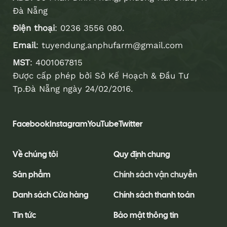
Đà Nẵng
Điện thoại
:
0236 3556 080
.
Email
:
tuyendung.anphufarm@gmail.com
MST
: 4001067815
Được cấp phép bởi Sở Kế Hoạch & Đầu Tư
Tp.Đà Nẵng ngày 24/02/2016.
Facebook
Instagram
YouTube
Twitter
Về chúng tôi
Quy định chung
Sản phẩm
Chính sách vận chuyển
Danh sách Cửa hàng
Chính sách thanh toán
Tin tức
Bảo mật thông tin