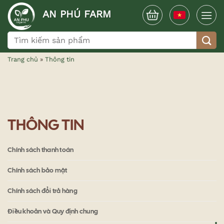
Bỏ
AN PHÚ FARM
qua
nội
Tìm
dung
kiếm:
Trang chủ
»
Thông tin
THÔNG TIN
Chính sách thanh toán
Chính sách bảo mật
Chính sách đổi trả hàng
Điều khoản và Quy định chung