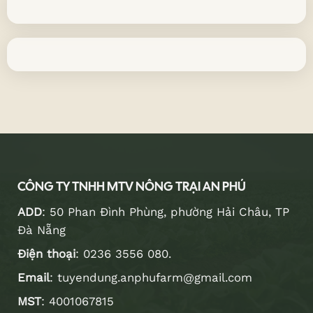
Chính sách bảo hành
Điều khoản và Quy định
chung
Just like a favorite book that keeps you on the edge of y
CÔNG TY TNHH MTV NÔNG TRẠI AN PHÚ
ADD
: 50 Phan Đình Phùng, phường Hải Châu, TP
Đà Nẵng
Điện thoại
:
0236 3556 080
.
Email
:
tuyendung.anphufarm@gmail.com
MST
: 4001067815