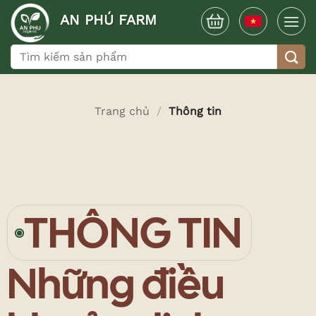
Bỏ
AN PHÚ FARM
qua
nội
Tìm
dung
kiếm:
Trang chủ
/
Thông tin
THÔNG TIN
Những điều