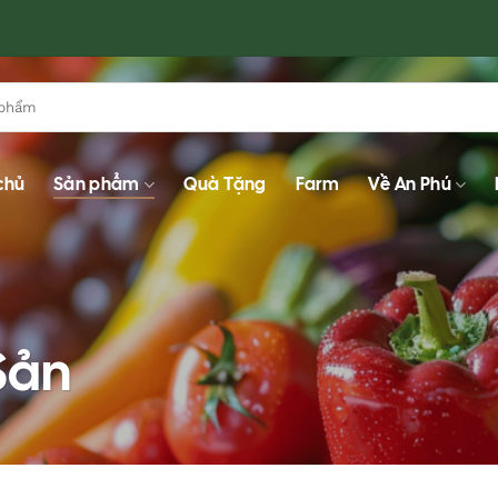
chủ
Sản phẩm
Quà Tặng
Farm
Về An Phú
 Sản