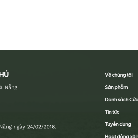
PHÚ
Về chúng tôi
Sản phẩm
Đà Nẵng
Danh sách Cử
Tin tức
Tuyển dụng
Nẵng ngày 24/02/2016.
Hoạt động xã 