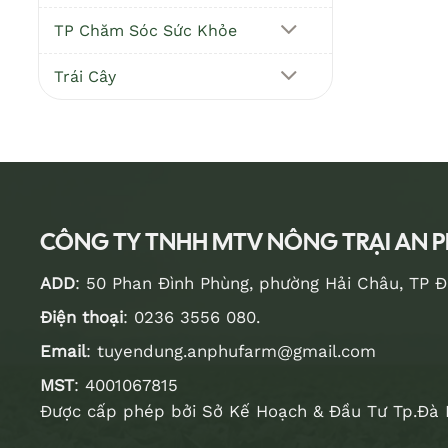
TP Chăm Sóc Sức Khỏe
Trái Cây
CÔNG TY TNHH MTV NÔNG TRẠI AN 
ADD
: 50 Phan Đình Phùng, phường Hải Châu, TP 
Điện thoại
:
0236 3556 080
.
Email
:
tuyendung.anphufarm@gmail.com
MST
: 4001067815
Được cấp phép bởi Sở Kế Hoạch & Đầu Tư Tp.Đà 