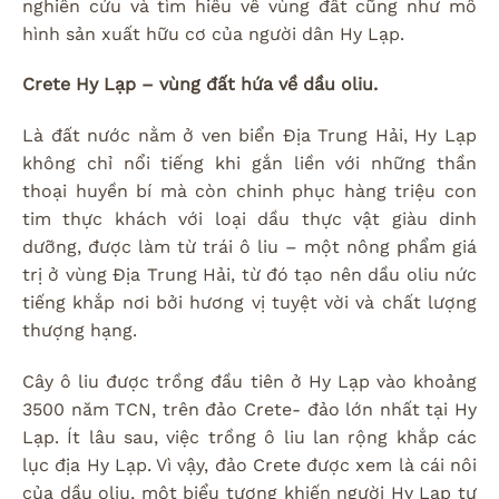
nghiên cứu và tìm hiểu về vùng đất cũng như mô
hình sản xuất hữu cơ của người dân Hy Lạp.
Crete Hy Lạp – vùng đất hứa về dầu oliu.
Là đất nước nằm ở ven biển Địa Trung Hải, Hy Lạp
không chỉ nổi tiếng khi gắn liền với những thần
thoại huyền bí mà còn chinh phục hàng triệu con
tim thực khách với loại dầu thực vật giàu dinh
dưỡng, được làm từ trái ô liu – một nông phẩm giá
trị ở vùng Địa Trung Hải, từ đó tạo nên dầu oliu nức
tiếng khắp nơi bởi hương vị tuyệt vời và chất lượng
thượng hạng.
Cây ô liu được trồng đầu tiên ở Hy Lạp vào khoảng
3500 năm TCN, trên đảo Crete- đảo lớn nhất tại Hy
Lạp. Ít lâu sau, việc trồng ô liu lan rộng khắp các
lục địa Hy Lạp. Vì vậy, đảo Crete được xem là cái nôi
của dầu oliu, một biểu tượng khiến người Hy Lạp tự