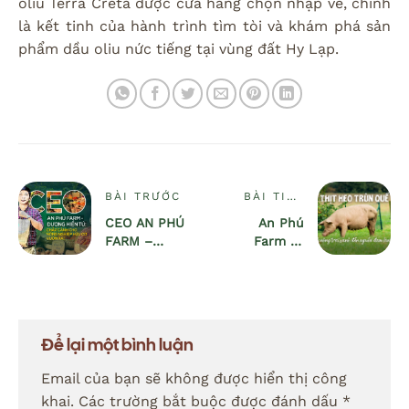
oliu Terra Creta được cửa hàng chọn nhập về, chính
là kết tinh của hành trình tìm tòi và khám phá sản
phẩm dầu oliu nức tiếng tại vùng đất Hy Lạp.
BÀI TRƯỚC
BÀI TIẾP
THEO
CEO AN PHÚ
An Phú
FARM –
Farm và
DƯƠNG HIỂN
hành trình 7
TÚ: CHẮP
năm mở
CÁNH NÔNG
trang trại
NGHIỆP HỮU
nuôi heo
CƠ
trùn quế
Để lại một bình luận
Email của bạn sẽ không được hiển thị công
khai.
Các trường bắt buộc được đánh dấu
*