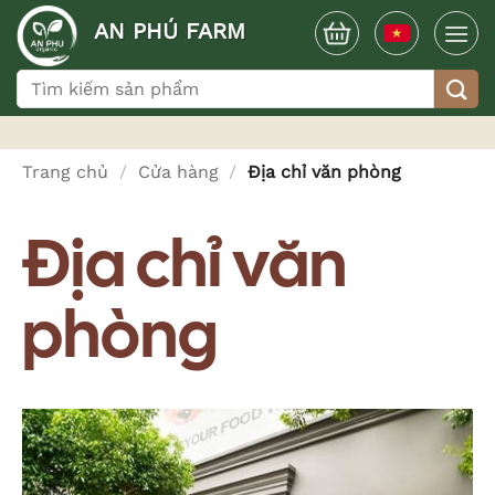
Bỏ
AN PHÚ FARM
qua
nội
Tìm
dung
kiếm:
Trang chủ
/
Cửa hàng
/
Địa chỉ văn phòng
Địa chỉ văn
phòng